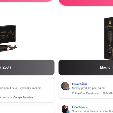
(
250
)
Magic 
Erika Kállai
 dosiahnuť tieto 3 výsledky, môžem
Skvelý produkt, páči sa mi.
Zobraziť na Facebooku
2024-09
é pomocou Google Translate
Lilla Takács
Sotva si popri ňom musím žehliť 