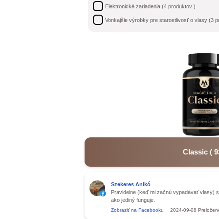
Elektronické zariadenia
(
4
produktov )
Vonkajšie výrobky pre starostlivosť o vlasy
(
3
pr
Classic
(
9
Szekeres Anikó
Pravidelne (keď mi začnú vypadávať vlasy) s
ako jediný funguje.
Zobraziť na Facebooku
2024-09-08
Preložen