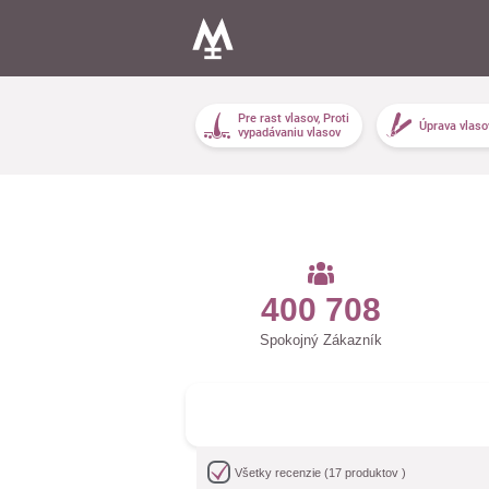
Pre rast vlasov, Proti
Úprava vlaso
vypadávaniu vlasov
400 708
Spokojný Zákazník
Všetky recenzie
(
17
produktov )