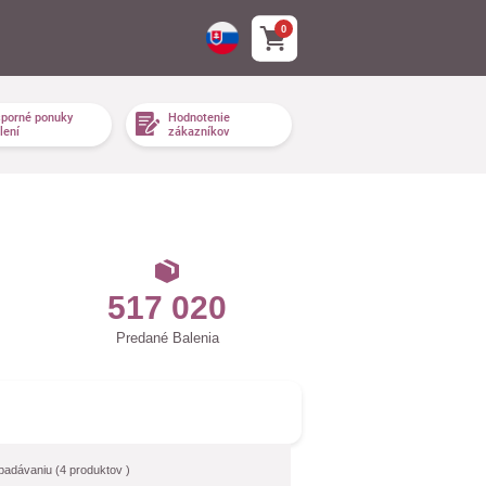
0
porné ponuky
Hodnotenie
lení
zákazníkov
517 020
Predané Balenia
ypadávaniu
(
4
produktov )