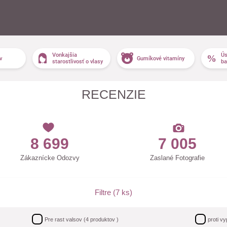
Vonkajšia
Ús
v
Gumíkové vitamíny
starostlivosť o vlasy
ba
RECENZIE
8 699
7 005
Zákaznícke Odozvy
Zaslané Fotografie
Filtre (
7
ks)
Pre rast valsov
(
4
produktov )
proti v