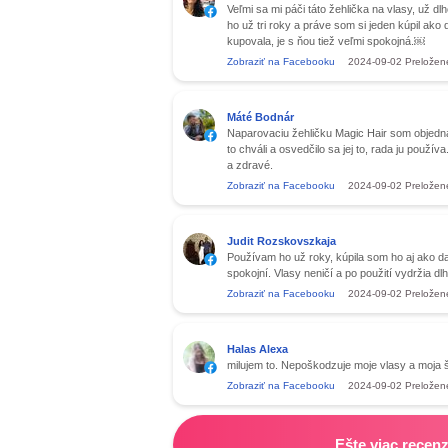
Veľmi sa mi páči táto žehlička na vlasy, už 
ho už tri roky a práve som si jeden kúpil ako
kupovala, je s ňou tiež veľmi spokojná.￼
Zobraziť na Facebooku
2024-09-02
Preložen
Máté Bodnár
Naparovaciu žehličku Magic Hair som objednal
to chváli a osvedčilo sa jej to, rada ju použív
a zdravé.
Zobraziť na Facebooku
2024-09-02
Preložen
Judit Rozskovszkaja
Používam ho už roky, kúpila som ho aj ako da
spokojní. Vlasy neničí a po použití vydržia dl
Zobraziť na Facebooku
2024-09-02
Preložen
Halas Alexa
milujem to. Nepoškodzuje moje vlasy a moja št
Zobraziť na Facebooku
2024-09-02
Preložen
Ešte viac recenz