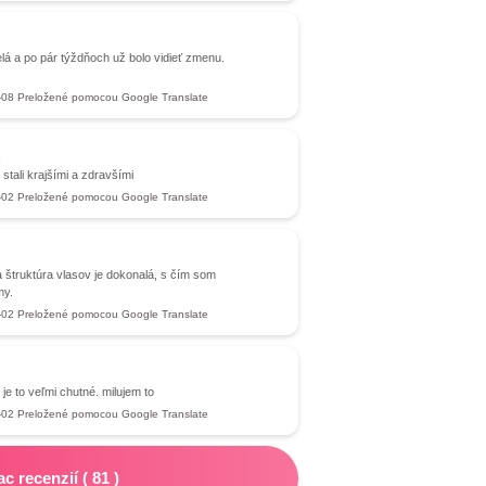
velá a po pár týždňoch už bolo vidieť zmenu.
-08
Preložené pomocou Google Translate
n
stali krajšími a zdravšími
-02
Preložené pomocou Google Translate
a štruktúra vlasov je dokonalá, s čím som
my.
-02
Preložené pomocou Google Translate
je to veľmi chutné. milujem to
-02
Preložené pomocou Google Translate
ac recenzií
(
81
)