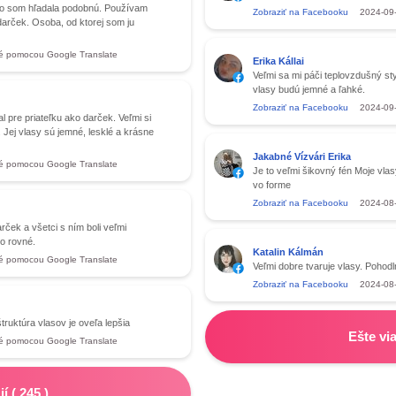
dlho som hľadala podobnú. Používam
Zobraziť na Facebooku
2024-09
 darček. Osoba, od ktorej som ju
é pomocou Google Translate
Erika Kállai
Veľmi sa mi páči teplovzdušný sty
vlasy budú jemné a ľahké.
Zobraziť na Facebooku
2024-09
 pre priateľku ako darček. Veľmi si
a. Jej vlasy sú jemné, lesklé a krásne
Jakabné Vízvári Erika
é pomocou Google Translate
Je to veľmi šikovný fén Moje vlas
vo forme
Zobraziť na Facebooku
2024-08
rček a všetci s ním boli veľmi
ho rovné.
Katalin Kálmán
é pomocou Google Translate
Veľmi dobre tvaruje vlasy. Pohod
Zobraziť na Facebooku
2024-08
ruktúra vlasov je oveľa lepšia
Ešte vi
é pomocou Google Translate
ií
(
245
)