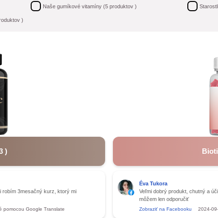
Naše gumíkové vitamíny
(
5
produktov )
Starost
oduktov )
3
)
Biot
Éva Tukora
i robím 3mesačný kurz, ktorý mi
Veľmi dobrý produkt, chutný a ú
môžem len odporučiť
é pomocou Google Translate
Zobraziť na Facebooku
2024-09