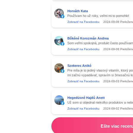
Horváth Kata
Používam ho už roky, veľmi mi to pomohlo!
Zobraziť na Facebooku
2024-09-08
Preložen
Bőkéné Korozmán Andrea
Som veľmi spokojná, produkt často používam
Zobraziť na Facebooku
2024-09-08
Preložen
Szekeres Anikó
Pre mňa je to jediný vlasový vitamín, ktorý p
mi začnú vypadávať, spravím si 3mesačnú kú
Zobraziť na Facebooku
2024-09-03
Preložen
Hegedüsné Hajdú Anett
Už som si objednal niekoľko produktov a ne
Zobraziť na Facebooku
2024-09-02
Preložen
Ešte viac recen