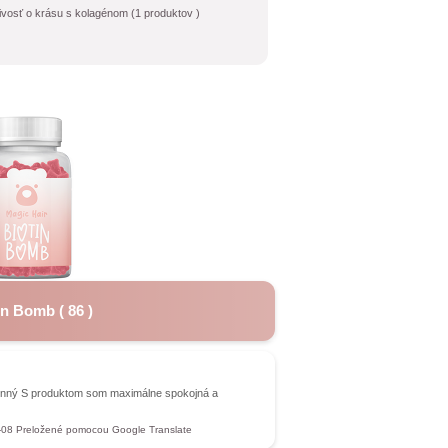
livosť o krásu s kolagénom
(
1
produktov )
in Bomb
(
86
)
činný S produktom som maximálne spokojná a
-08
Preložené pomocou Google Translate