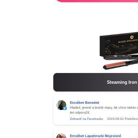
Steaming Iron
Erzsébet Benedek
Hladké, jemné a lesklé vlasy. Ak chce niekto
len odporučiť.
Zobraziť na Facebooku
2024-09-02
Preložen
Erzsébet Lapatinszki Mojzsisné