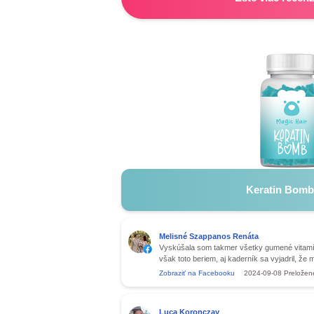
Keratin Bomb
Melisné Szappanos Renáta
Vyskúšala som takmer všetky gumené vitamí
však toto beriem, aj kaderník sa vyjadril, že mi
Zobraziť na Facebooku
2024-09-08
Preložen
Luca Koronczay