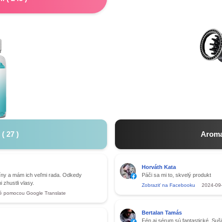
(
27
)
Aroma
Horváth Kata
ny a mám ich veľmi rada. Odkedy
Páči sa mi to, skvelý produkt
 zhustli vlasy.
Zobraziť na Facebooku
2024-09
é pomocou Google Translate
Bertalan Tamás
Fén aj sérum sú fantastické. Sušič