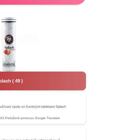
plash
(
49
)
užívaní spolu so šumivými tabletami Splash
-03
Preložené pomocou Google Translate