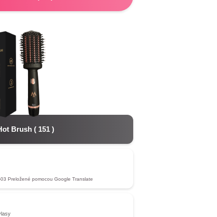
Hot Brush
(
151
)
-03
Preložené pomocou Google Translate
vlasy