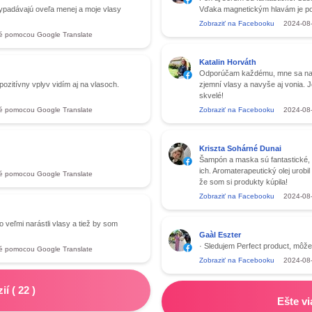
ypadávajú oveľa menej a moje vlasy
Vďaka magnetickým hlavám je pou
Zobraziť na Facebooku
2024-08
é pomocou Google Translate
Katalin Horváth
Odporúčam každému, mne sa naoza
ozitívny vplyv vidím aj na vlasoch.
zjemní vlasy a navyše aj vonia. J
skvelé!
é pomocou Google Translate
Zobraziť na Facebooku
2024-08
Kriszta Sohárné Dunai
Šampón a maska sú fantastické, 
ich. Aromaterapeutický olej urobi
é pomocou Google Translate
že som si produkty kúpila!
Zobraziť na Facebooku
2024-08
o veľmi narástli vlasy a tiež by som
Gaàl Eszter
· Sledujem Perfect product, môže
é pomocou Google Translate
Zobraziť na Facebooku
2024-08
zií
(
22
)
Ešte vi