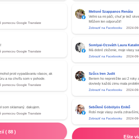
Melisné Szappanos Renáta
Veľmi sa mi páči, chuť je tiež sk
Môžem len odporučiť!
é pomocou Google Translate
Zobraziť na Facebooku
2024-09
!
Somlyai-Ozsváth Laura Katali
Má dobré zloženie, moje vlasy sa 
é pomocou Google Translate
Zobraziť na Facebooku
2024-09
omohol proti vypadávaniu vlasov, ak
Szűcs Iren Judit
ru a na chvíľu som v pohode.
Beriem ho nepretržite asi 2 roky 
dovtedy každú zimu mala problé
é pomocou Google Translate
Zobraziť na Facebooku
2024-09
bol som sklamaný. dakujem.
Sebőkné Göbölyös Enikő
Robí moje vlasy oveľa zdravšími, 
é pomocou Google Translate
Zobraziť na Facebooku
2024-09
zií
(
88
)
Ešte vi