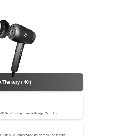
 Therapy
(
40
)
-08
Preložené pomocou Google Translate
 vlasov je jednorožec na čistenie, čo je plus!