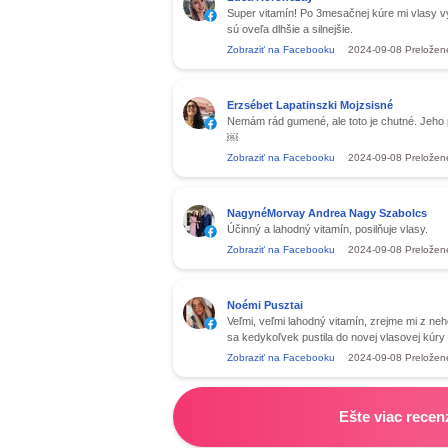
Super vitamín! Po 3mesačnej kúre mi vlasy v
sú oveľa dlhšie a silnejšie.
Zobraziť na Facebooku
2024-09-08
Preložen
Erzsébet Lapatinszki Mojzsisné
Nemám rád gumené, ale toto je chutné. Jeho p
￼
Zobraziť na Facebooku
2024-09-08
Preložen
NagynéMorvay Andrea Nagy Szabolcs
Účinný a lahodný vitamín, posilňuje vlasy.
Zobraziť na Facebooku
2024-09-08
Preložen
Noémi Pusztai
Veľmi, veľmi lahodný vitamín, zrejme mi z neh
sa kedykoľvek pustila do novej vlasovej kúry
Zobraziť na Facebooku
2024-09-08
Preložen
Ešte viac recen