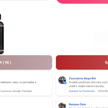
X
(
66
)
S
Zsuzsanna Varga-Biri
abletami, vlasy sú pevnejšie a
Produkt používam dva roky a pri 
urobil s mojimi vlasmi zázraky.
é pomocou Google Translate
Zobraziť na Facebooku
2024-09
Barbara Ódor