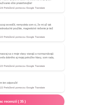
žívanie ešte priateľskejšie!
-24
Preložené pomocou Google Translate
j osvedčil, nemyslela som si, že mi až tak
ednoduché použitie, magnetické riešenie je tiež
-22
Preložené pomocou Google Translate
naozaj sa o moje vlasy starajú a rozmaznávajú
l veľa dobrého aj mojej pokožke hlavy, som rada,
-22
Preložené pomocou Google Translate
m len odporučiť
-22
Preložené pomocou Google Translate
ac recenzií
(
35
)