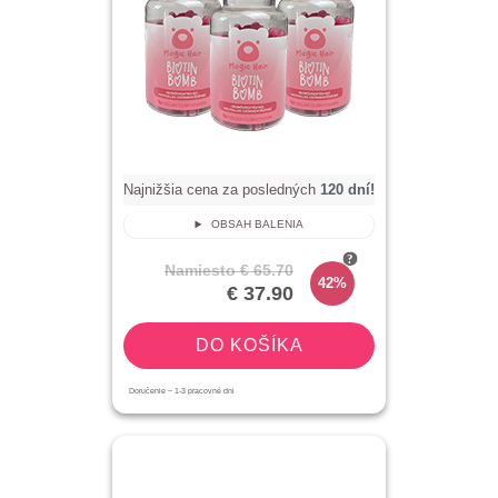
Najnižšia cena za posledných
120
dní!
OBSAH BALENIA
Namiesto
€ 65.70
42%
€ 37.90
DO KOŠÍKA
Doručenie ~
1-3
pracovné dni