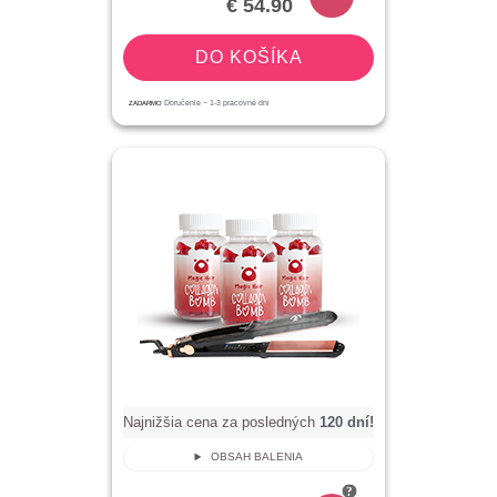
€ 54.90
DO KOŠÍKA
ZADARMO
Doručenie ~
1-3
pracovné dni
Najnižšia cena za posledných
120
dní!
OBSAH BALENIA