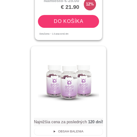
Namiesto
€ 25.00
12%
€ 21.90
DO KOŠÍKA
Doručenie ~
1-3
pracovné dni
Najnižšia cena za posledných
120
dní!
OBSAH BALENIA