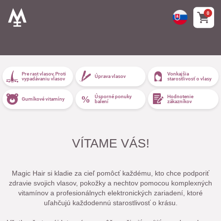
0
Pre rast vlasov, Proti
Vonkajšia
Úprava vlasov
vypadávaniu vlasov
starostlivosť o vlasy
Úsporné ponuky
Hodnotenie
Gumíkové vitamíny
balení
zákazníkov
VÍTAME VÁS!
Magic Hair si kladie za cieľ pomôcť každému, kto chce podporiť
zdravie svojich vlasov, pokožky a nechtov pomocou komplexných
vitamínov a profesionálnych elektronických zariadení, ktoré
uľahčujú každodennú starostlivosť o krásu.