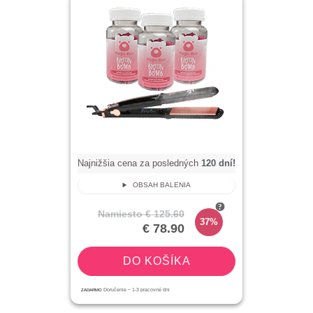
Najnižšia cena za posledných
120
dní!
OBSAH BALENIA
Namiesto
€ 125.60
37%
€ 78.90
DO KOŠÍKA
ZADARMO
Doručenie ~
1-3
pracovné dni