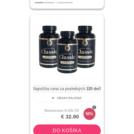
ZADARMO
Doručenie ~
1-3
pracovné dni
Najnižšia cena za posledných
120
dní!
OBSAH BALENIA
Namiesto
€ 65.70
50%
€ 32.90
DO KOŠÍKA