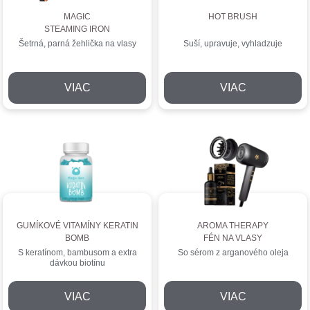
MAGIC
HOT BRUSH
STEAMING IRON
Šetrná, parná žehlička na vlasy
Suší, upravuje, vyhladzuje
VIAC
VIAC
GUMÍKOVÉ VITAMÍNY KERATIN
AROMA THERAPY
BOMB
FÉN NA VLASY
S keratínom, bambusom a extra
So sérom z arganového oleja
dávkou biotínu
VIAC
VIAC