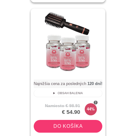
Najnižšia cena za posledných
120
dní!
OBSAH BALENIA
Namiesto
€ 98.91
44%
€ 54.90
DO KOŠÍKA