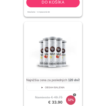
DO KOŠÍKA
Doručenie ~
1-3
pracovné dni
Najnižšia cena za posledných
120
dní!
OBSAH BALENIA
Namiesto
€ 49.75
32%
€ 33.90