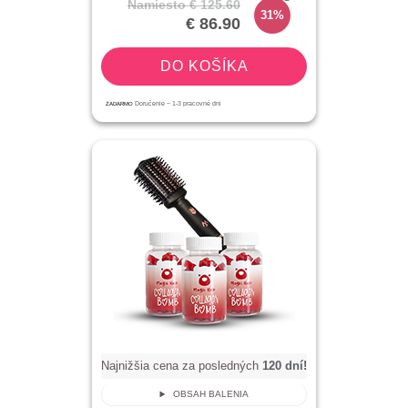
Namiesto
€ 125.60
31%
€ 86.90
DO KOŠÍKA
ZADARMO
Doručenie ~
1-3
pracovné dni
Najnižšia cena za posledných
120
dní!
OBSAH BALENIA