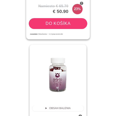
Namiesto
€ 65.70
23%
€ 50.90
DO KOŠÍKA
ZADARMO
Doručenie ~
1-3
pracovné dni
OBSAH BALENIA