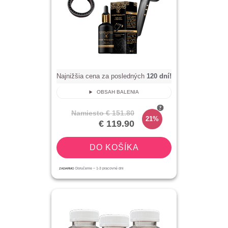
Najnižšia cena za posledných
120
dní!
OBSAH BALENIA
Namiesto
€ 151.80
21%
€ 119.90
DO KOŠÍKA
ZADARMO
Doručenie ~
1-3
pracovné dni