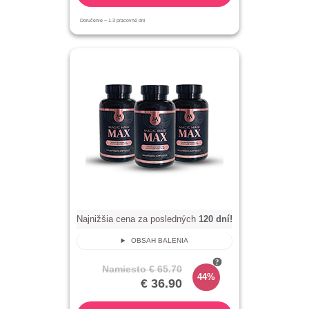
Doručenie ~
1-3
pracovné dni
Najnižšia cena za posledných
120
dní!
OBSAH BALENIA
Namiesto
€ 65.70
44%
€ 36.90