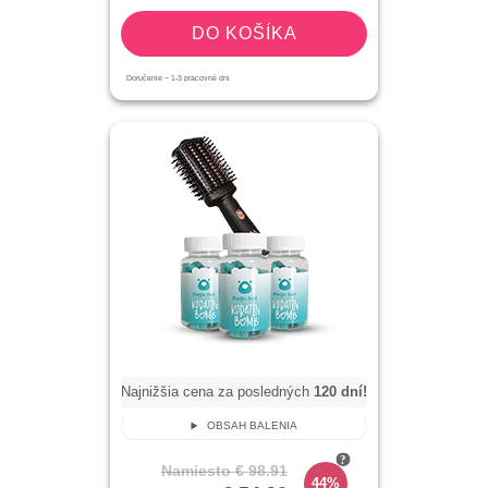
DO KOŠÍKA
Doručenie ~
1-3
pracovné dni
Najnižšia cena za posledných
120
dní!
OBSAH BALENIA
Namiesto
€ 98.91
44%