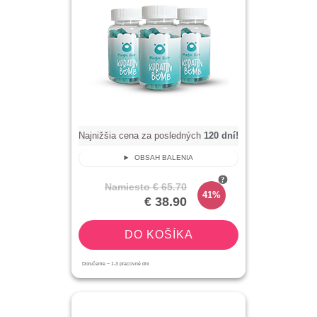
Najnižšia cena za posledných
120
dní!
OBSAH BALENIA
Namiesto
€ 65.70
41%
€ 38.90
DO KOŠÍKA
Doručenie ~
1-3
pracovné dni