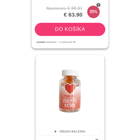
Namiesto
€ 98.91
35%
€ 63.90
DO KOŠÍKA
ZADARMO
Doručenie ~
1-3
pracovné dni
OBSAH BALENIA