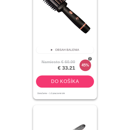
OBSAH BALENIA
Namiesto
€ 60.00
45%
€ 33.21
DO KOŠÍKA
Doručenie ~
1-3
pracovné dni