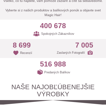
Všetko, čo tu nájdete, vám pomôže zažiariť a cítiť sa sebavedome.
Vyberte si z našich produktov a balíkových ponúk a objavte svet
Magic Hair!
400 678
Spokojných Zákazníkov
8 699
7 005
Zaslaných Fotografií
Recenzií
516 988
Predaných Balíkov
NAŠE NAJOBĽÚBENEJŠIE
VÝROBKY