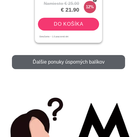
Namiesto
€ 25.00
12%
€ 21.90
DO KOŠÍKA
Doručenie ~
1-3
pracovné dni
Ďalšie ponuky úsporných balíkov