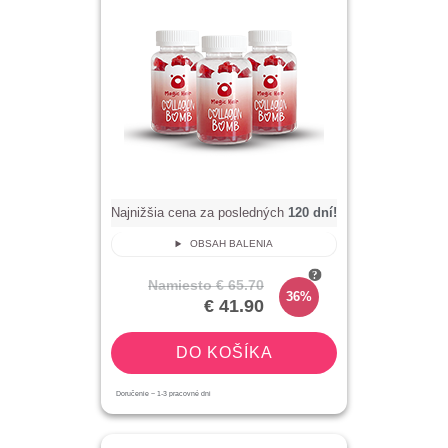
Najnižšia cena za posledných
120
dní!
OBSAH BALENIA
Namiesto
€ 65.70
36%
€ 41.90
DO KOŠÍKA
Doručenie ~
1-3
pracovné dni