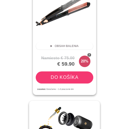
OBSAH BALENIA
Namiesto
€ 75.00
20%
€ 59.90
DO KOŠÍKA
ZADARMO
Doručenie ~
1-3
pracovné dni