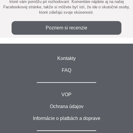
ktoré vám pomôžu pri rozhodovaní. Komentáre nájdete aj na našej
Facebookovej stránke, takže si môžete byť istí, že ide o skutočné osoby,
ktoré zdieľajú svoje skúsenosti.
Pozriem si recenzie
Kontakty
FAQ
VOP
Ochrana údajov
Informácie o platbách a doprave