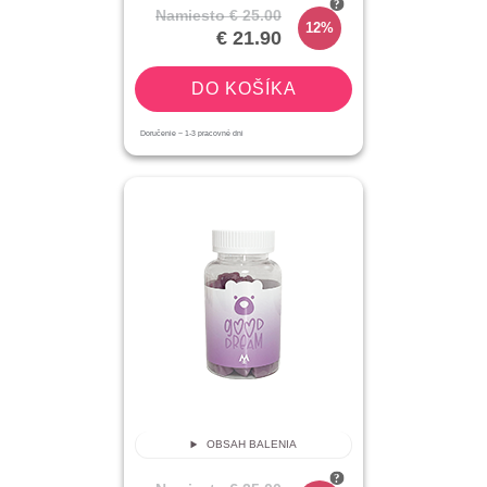
Namiesto
€ 25.00
12%
€ 21.90
DO KOŠÍKA
Doručenie ~
1-3
pracovné dni
OBSAH BALENIA