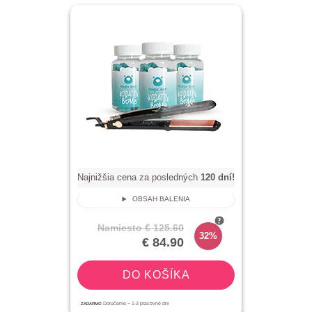
Najnižšia cena za posledných
120
dní!
OBSAH BALENIA
Namiesto
€ 125.60
32%
€ 84.90
DO KOŠÍKA
ZADARMO
Doručenie ~
1-3
pracovné dni