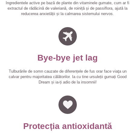
Ingredientele active pe bază de plante din vitaminele gumate, cum ar fi
extractul de rădăcină de valeriană, de roiniță și de passiflora, ajută la
reducerea anxietății și la calmarea sistemului nervos.
Bye-bye jet lag
Tulburările de somn cauzate de diferențele de fus orar face viaţa un
calvar pentru majoritatea călătorilor. Ia cu tine ursuleții gumați Good
Dream și ia-ți adio de la insomnii!
Protecția antioxidantă