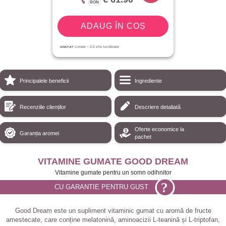
RON
ADAUG ÎN COȘ
GRATUIT
Livrare ~
2-5
zile lucrătoare
Principalele beneficii
Ingrediente
Recenziile clienților
Descriere detaliată
Oferte economice la
Garanția aromei
pachet
VITAMINE GUMATE GOOD DREAM
Vitamine gumate pentru un somn odihnitor
?
CU GARANTIE PENTRU GUST
Good Dream este un supliment vitaminic gumat cu aromă de fructe
amestecate, care conține melatonină, aminoacizii L-teanină și L-triptofan,