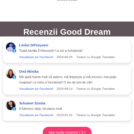
Recenzii Good Dream
Lóránt DrFenyvesi
Toată familia îl folosește! La noi a funcționat!
Vizualizare pe Facebook
2024-08-25
Tradus cu Google Translate
Ortó Mónika
Mă ajută foarte mult să adorm, mă liniștește și mă trezesc mai puțin
noaptea! La mine a funcționat! O iau de luni de zile!
Vizualizare pe Facebook
2024-08-14
Tradus cu Google Translate
Schubert Szintia
Il folosesc deja, imi place mult.
Vizualizare pe Facebook
2023-01-31
Tradus cu Google Translate
Mai multe recenzii
(
3
)