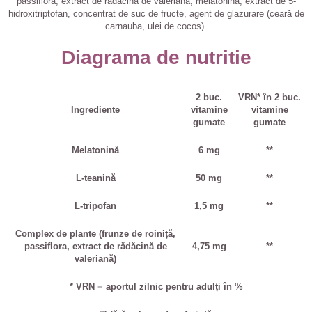
passiflora, extract de rădăcină de valeriană, melatonină, extract de 5-
hidroxitriptofan, concentrat de suc de fructe, agent de glazurare (ceară de
carnauba, ulei de cocos).
Diagrama de nutritie
2 buc.
VRN* în 2 buc.
Ingrediente
vitamine
vitamine
gumate
gumate
Melatonină
6 mg
**
L-teanină
50 mg
**
L-tripofan
1,5 mg
**
Complex de plante (frunze de roiniță,
passiflora, extract de rădăcină de
4,75 mg
**
valeriană)
* VRN = aportul zilnic pentru adulți în %