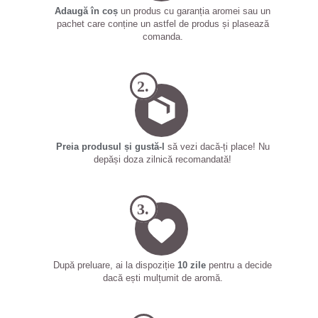
Adaugă în coș
un produs cu garanția aromei sau un
pachet care conține un astfel de produs și plasează
comanda.
2.
Preia produsul și gustă-l
să vezi dacă-ți place! Nu
depăși doza zilnică recomandată!
3.
După preluare, ai la dispoziție
10 zile
pentru a decide
dacă ești mulțumit de aromă.