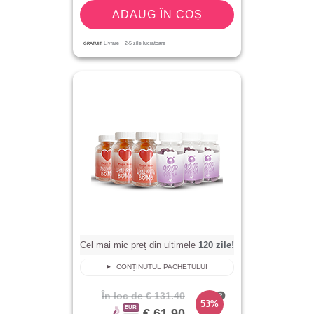
ADAUG ÎN COȘ
GRATUIT
Livrare ~
2-5
zile lucrătoare
Cel mai mic preț din ultimele
120
zile!
CONȚINUTUL PACHETULUI
În loc de
€ 131.40
53%
EUR
€ 61.90