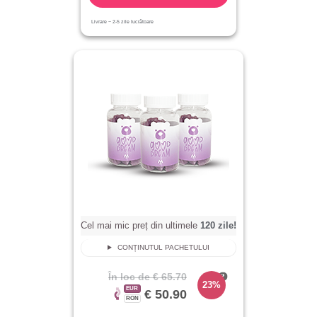
Livrare ~
2-5
zile lucrătoare
Cel mai mic preț din ultimele
120
zile!
CONȚINUTUL PACHETULUI
În loc de
€ 65.70
23%
EUR
€ 50.90
RON