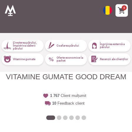
0
Creșterea părului,
Îngrijirea externă a
Împotriva căderii
Coafarea părului
părului
părului
Oferte economice la
Vitamine gumate
Recenzii ale clienților
pachet
VITAMINE GUMATE GOOD DREAM
1 767
Client mulțumit
10
Feedback client