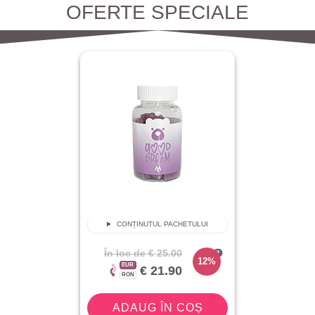
OFERTE SPECIALE
CONȚINUTUL PACHETULUI
În loc de
€ 25.00
12%
EUR
€ 21.90
RON
ADAUG ÎN COȘ