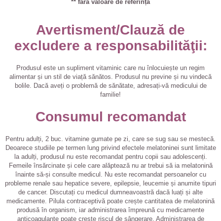
** fără valoare de referință
Avertisment/Clauză de
excludere a responsabilităţii:
Produsul este un supliment vitaminic care nu înlocuiește un regim
alimentar și un stil de viață sănătos. Produsul nu previne și nu vindecă
bolile. Dacă aveți o problemă de sănătate, adresați-vă medicului de
familie!
Consumul recomandat
Pentru adulți, 2 buc. vitamine gumate pe zi, care se sug sau se mestecă.
Deoarece studiile pe termen lung privind efectele melatoninei sunt limitate
la adulți, produsul nu este recomandat pentru copii sau adolescenți.
Femeile însărcinate și cele care alăptează nu ar trebui să ia melatonină
înainte să-și consulte medicul. Nu este recomandat persoanelor cu
probleme renale sau hepatice severe, epilepsie, leucemie și anumite tipuri
de cancer. Discutați cu medicul dumneavoastră dacă luați și alte
medicamente. Pilula contraceptivă poate crește cantitatea de melatonină
produsă în organism, iar administrarea împreună cu medicamente
anticoagulante poate crește riscul de sângerare. Administrarea de