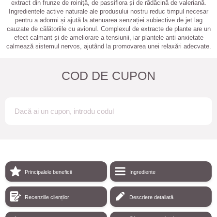
extract din frunze de roiniță, de passiflora și de rădăcină de valeriană.
Ingredientele active naturale ale produsului nostru reduc timpul necesar
pentru a adormi și ajută la atenuarea senzației subiective de jet lag
cauzate de călătoriile cu avionul. Complexul de extracte de plante are un
efect calmant și de ameliorare a tensiunii, iar plantele anti-anxietate
calmează sistemul nervos, ajutând la promovarea unei relaxări adecvate.
COD DE CUPON
Principalele beneficii
Ingrediente
Recenziile clienților
Descriere detaliată