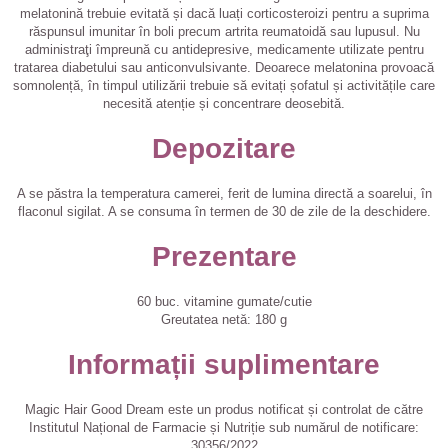
melatonină trebuie evitată și dacă luați corticosteroizi pentru a suprima
răspunsul imunitar în boli precum artrita reumatoidă sau lupusul. Nu
administraţi împreună cu antidepresive, medicamente utilizate pentru
tratarea diabetului sau anticonvulsivante. Deoarece melatonina provoacă
somnolență, în timpul utilizării trebuie să evitați șofatul și activitățile care
necesită atenție și concentrare deosebită.
Depozitare
A se păstra la temperatura camerei, ferit de lumina directă a soarelui, în
flaconul sigilat. A se consuma în termen de 30 de zile de la deschidere.
Prezentare
60 buc. vitamine gumate/cutie
Greutatea netă: 180 g
Informații suplimentare
Magic Hair Good Dream este un produs notificat și controlat de către
Institutul Național de Farmacie și Nutriție sub numărul de notificare:
30356/2022