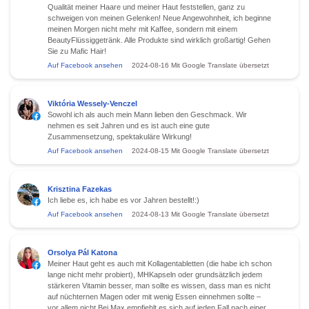
Qualität meiner Haare und meiner Haut feststellen, ganz zu
schweigen von meinen Gelenken! Neue Angewohnheit, ich beginne
meinen Morgen nicht mehr mit Kaffee, sondern mit einem
BeautyFlüssiggetränk. Alle Produkte sind wirklich großartig! Gehen
Sie zu Mafic Hair!
Auf Facebook ansehen
2024-08-16
Mit Google Translate übersetzt
Viktória Wessely-Venczel
Sowohl ich als auch mein Mann lieben den Geschmack. Wir
nehmen es seit Jahren und es ist auch eine gute
Zusammensetzung, spektakuläre Wirkung!
Auf Facebook ansehen
2024-08-15
Mit Google Translate übersetzt
Krisztina Fazekas
Ich liebe es, ich habe es vor Jahren bestellt!:)
Auf Facebook ansehen
2024-08-13
Mit Google Translate übersetzt
Orsolya Pál Katona
Meiner Haut geht es auch mit Kollagentabletten (die habe ich schon
lange nicht mehr probiert), MHKapseln oder grundsätzlich jedem
stärkeren Vitamin besser, man sollte es wissen, dass man es nicht
auf nüchternen Magen oder mit wenig Essen einnehmen sollte –
vor allem nicht Bei Max empfiehlt es sich auf jeden Fall nach einer