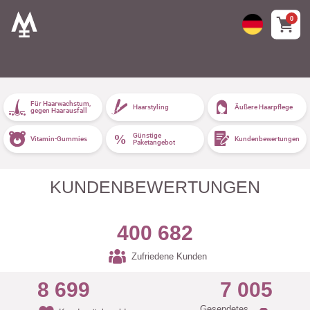
0
Für Haarwachstum,
Haarstyling
Äußere Haarpflege
gegen Haarausfall
Günstige
Vitamin-Gummies
Kundenbewertungen
Paketangebot
KUNDENBEWERTUNGEN
400 682
Zufriedene Kunden
8 699
7 005
Gesendetes