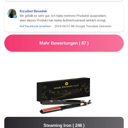
Erzsébet Benedek
Mir gefällt es sehr gut. Ich habe mehrere Produkte ausprobiert,
aber dieses Produkt hat meine Aufmerksamkeit wirklich erregt.
Auf Facebook ansehen
2024-09-02
Mit Google Translate übersetzt
Mehr Bewertungen
(
87
)
Steaming Iron
(
246
)