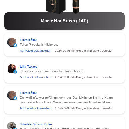
Magic Hot Brush
(
147
)
Erika Kállai
Tolles Produkt, ich liebe es.
Auf Facebook ansehen
2024-09-03
Mit Google Translate übersetzt
Lilla Takács
Ich muss meine Haare daneben kaum bügeln
Auf Facebook ansehen
2024-09-03
Mit Google Translate übersetzt
Erika Kállai
Der Heißluftstyler gefällt mir sehr gut. Damit können Sie Ihre Haare
ganz einfach trocknen. Meine Haare werden weich und leicht sein.
Auf Facebook ansehen
2024-09-03
Mit Google Translate übersetzt
Jakabné Vízvári Erika
Es ist ein sehr praktischer Haartrockner. Meine Haare trocknen