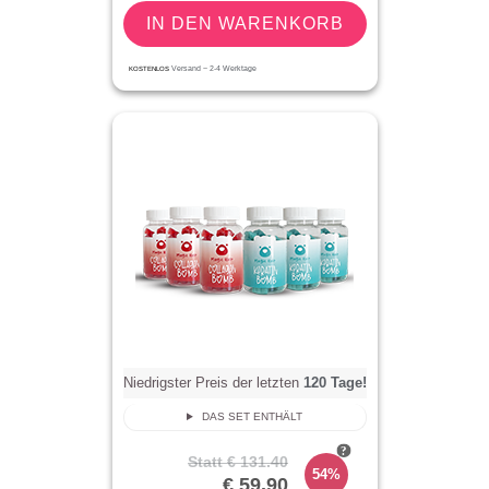
IN DEN WARENKORB
KOSTENLOS
Versand ~
2-4
Werktage
Niedrigster Preis der letzten
120
Tage!
DAS SET ENTHÄLT
Statt
€ 131.40
54%
€ 59.90