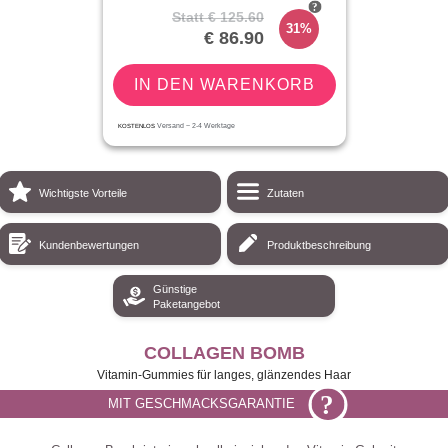
Statt
€ 125.60
31%
€ 86.90
IN DEN WARENKORB
KOSTENLOS
Versand ~
2-4
Werktage
Wichtigste Vorteile
Zutaten
Kundenbewertungen
Produktbeschreibung
Günstige
Paketangebot
COLLAGEN BOMB
Vitamin-Gummies für langes, glänzendes Haar
?
MIT GESCHMACKSGARANTIE