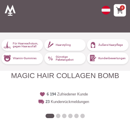
0
Für Haarwachstum,
Haarstyling
Äußere Haarpflege
gegen Haarausfall
Günstige
Vitamin-Gummies
Kundenbewertungen
Paketangebot
MAGIC HAIR COLLAGEN BOMB
6 194
Zufriedener Kunde
23
Kundenrückmeldungen