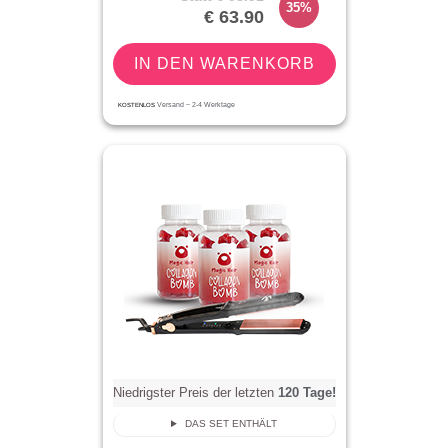
35%
€ 63.90
IN DEN WARENKORB
KOSTENLOS
Versand ~
2-4
Werktage
Niedrigster Preis der letzten
120
Tage!
DAS SET ENTHÄLT