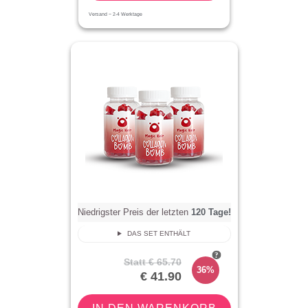
Versand ~
2-4
Werktage
Niedrigster Preis der letzten
120
Tage!
DAS SET ENTHÄLT
Statt
€ 65.70
36%
€ 41.90