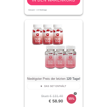
IN DEN WARENKORB
Versand ~
2-4
Werktage
Niedrigster Preis der letzten
120
Tage!
DAS SET ENTHÄLT
Statt
€ 131.40
55%
€ 58.90