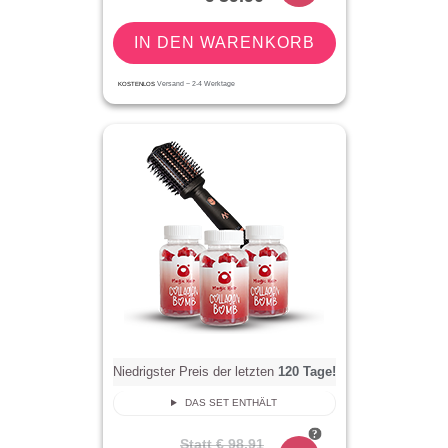
IN DEN WARENKORB
KOSTENLOS
Versand ~
2-4
Werktage
Niedrigster Preis der letzten
120
Tage!
DAS SET ENTHÄLT
Statt
€ 98.91